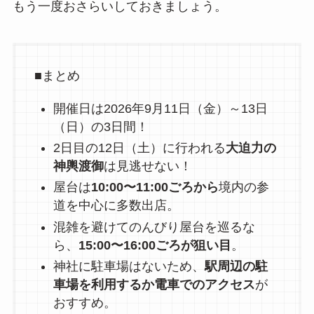
もう一度おさらいしておきましょう。
■まとめ
開催日は2026年9月11日（金）～13日
（日）の3日間！
2日目の12日（土）に行われる
大迫力の
神輿渡御
は見逃せない！
屋台は
10:00〜11:00ごろから
境内の参
道を中心に多数出店。
混雑を避けてのんびり屋台を巡るな
ら、
15:00〜16:00ごろが狙い目
。
神社に駐車場はないため、
駅周辺の駐
車場を利用するか電車でのアクセス
が
おすすめ。