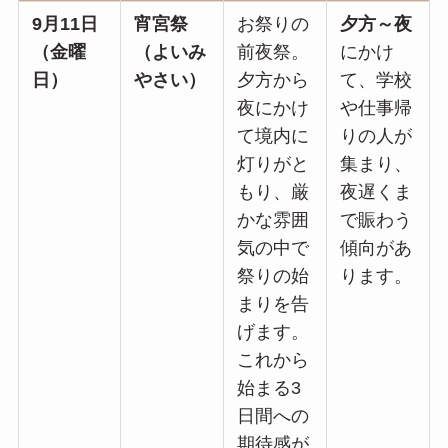
9月11日
宵宮祭
お祭りの
夕方～夜
（金曜
（よいみ
前夜祭。
にかけ
日）
やさい）
夕方から
て、学校
夜にかけ
や仕事帰
て境内に
りの人が
灯りがと
集まり、
もり、厳
夜遅くま
かな雰囲
で賑わう
気の中で
傾向があ
祭りの始
ります。
まりを告
げます。
これから
始まる3
日間への
期待感が