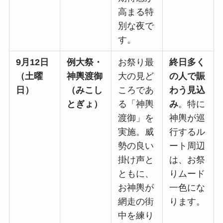
高まる特
別な夜で
す。
9月12日
例大祭・
お祭り最
終日多く
（土曜
神輿渡御
大の見ど
の人で賑
日）
（みこし
ころであ
わう見込
とぎょ）
る「神輿
み
。特に
渡御」を
神輿が巡
実施。威
行するル
勢の良い
ート周辺
掛け声と
は、お祭
ともに、
りムード
お神輿が
一色にな
網走の街
ります。
中を練り