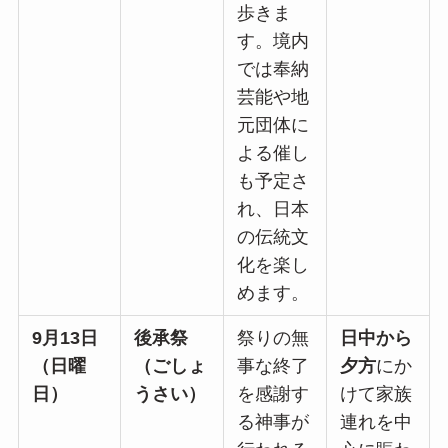
歩きま
す。境内
では奉納
芸能や地
元団体に
よる催し
も予定さ
れ、日本
の伝統文
化を楽し
めます。
9月13日
後承祭
祭りの無
日中から
（日曜
（ごしょ
事な終了
夕方
にか
日）
うさい）
を感謝す
けて家族
る神事が
連れを中