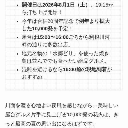
開催日は2026年8月1日（土）
、19:15か
ら打ち上げ開始！
今年は合併20周年記念で
例年より拡大
した10,000発
を予定！
屋台は
15:00〜16:00ごろから
利根川河
畔の通りに多数出店。
地元名物の「水郷どり」を使った焼き
鳥は並んででも食べたい絶品グルメ。
混雑を避けるなら
16:00前の現地到着
が
おすすめ。
川面を渡る心地よい夜風を感じながら、美味しい
屋台グルメ片手に見上げる10,000発の花火は、き
っと最高の夏の思い出になるはずです。